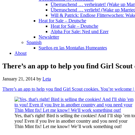
Überraschend … verheiratet! (Wake up Marr
Überraschend … verliebt! (Wake up Married
Will & Patrick: Endlose Flitterwochen: Wa
Heat for Sale – Deutsche
Heat for Sale – Deutsche
Alpha For Sale: Ned und Ezer
Newsletter
Spanish
Sueños en las Montañas Humeantes
About
There’s an app to help you find Girl Scou
January 21, 2014
by
Leta
There’s an app to help you find Girl Scout cookies. You’re welcome
Yes, that’s right! Bird is selling the cookies! And I’ll ship ’em to
you! Even if you live in another country and you need your
Thin Mint fix! Let me know! We’ll work something out!