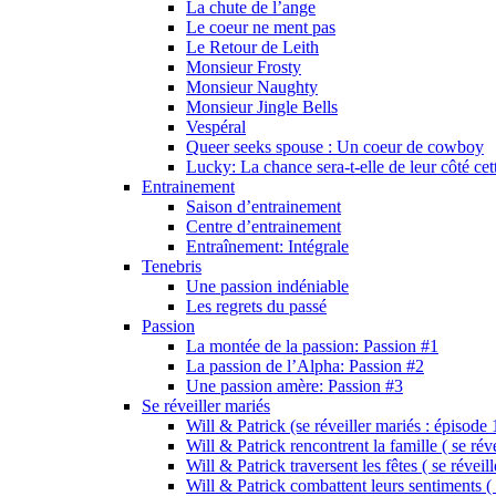
La chute de l’ange
Le coeur ne ment pas
Le Retour de Leith
Monsieur Frosty
Monsieur Naughty
Monsieur Jingle Bells
Vespéral
Queer seeks spouse : Un coeur de cowboy
Lucky: La chance sera-t-elle de leur côté cet
Entrainement
Saison d’entrainement
Centre d’entrainement
Entraînement: Intégrale
Tenebris
Une passion indéniable
Les regrets du passé
Passion
La montée de la passion: Passion #1
La passion de l’Alpha: Passion #2
Une passion amère: Passion #3
Se réveiller mariés
Will & Patrick (se réveiller mariés : épisode 
Will & Patrick rencontrent la famille ( se rév
Will & Patrick traversent les fêtes ( se réveil
Will & Patrick combattent leurs sentiments ( 