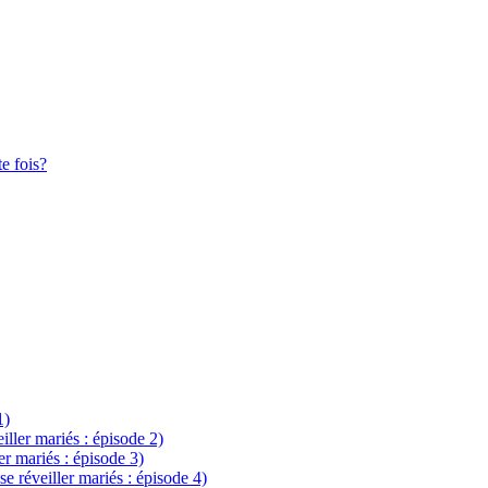
te fois?
1)
eiller mariés : épisode 2)
ler mariés : épisode 3)
se réveiller mariés : épisode 4)