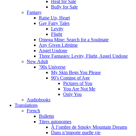
Heat for Sale
Bully for Sale
Fantasy
Raise Up, Heart
Gay Fairy Tales
Levity
Flight
Omega Mine: Search for a Soulmate
Any Given Lifetime
Angel Undone
Three Fantasies: Levity, Flight, Angel Undone
New Adult
’90s Universe
My Skin Begs You Please
90’s Coming of Age
Pictures of You
You Are Not Me
Only You
Audiobooks
Translations
French
Bulletin
Titres autonomes
À l’ombre de Smoky Mountain Dreams
Dans n’importe quelle vie