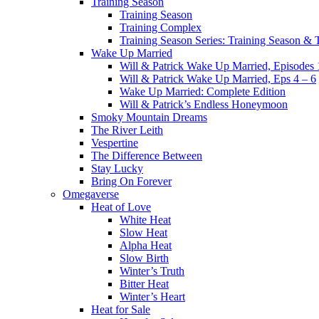
Training Season
Training Season
Training Complex
Training Season Series: Training Season &
Wake Up Married
Will & Patrick Wake Up Married, Episodes 
Will & Patrick Wake Up Married, Eps 4 – 6
Wake Up Married: Complete Edition
Will & Patrick’s Endless Honeymoon
Smoky Mountain Dreams
The River Leith
Vespertine
The Difference Between
Stay Lucky
Bring On Forever
Omegaverse
Heat of Love
White Heat
Slow Heat
Alpha Heat
Slow Birth
Winter’s Truth
Bitter Heat
Winter’s Heart
Heat for Sale