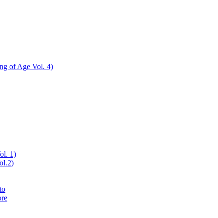
ing of Age Vol. 4)
ol. 1)
ol.2)
to
ore