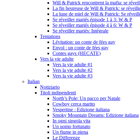
Will & Patrick rencontrent la mafia: se révei
La fin heureuse de Will & Patrick: se réveill
La lune de miel de Will & Patrick: Se réveil
Se réveiller mariés épisode 1 à 3: W & P
Se réveiller mariés épisode 4 à 6: W & P
Se réveiller mariés: Intégrale
Tentations
Lévitation: un conte de fées gay
Envol : un conte de fées gay
Contes gays (HECATE)
Vers la vie adulte
Vers la vie adulte #1
Vers la vie adulte #2
Vers la vie adulte #3
Italian
Notiziario
Titoli indipendenti
North’s Pole: Un pacco per Natale
Cowboy cerca marito
Vespertine : Edizione italiana
Smoky Mountain Dreams: Edizione italiana
In ogni singola vita
Un uomo fortunato
Un fiume in piena
Le Differenze