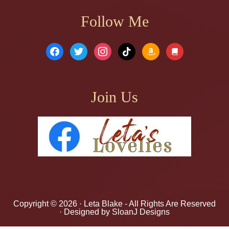
Follow Me
facebook
twitter
instagram
tiktok
amazon
book
Join Us
Copyright © 2026 ·
Leta Blake
- All Rights Are Reserved
· Designed by
SloanJ Designs