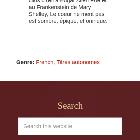
clins d’œil à Edgar Allen Poe et
au Frankenstein de Mary
Shelley, Le coeur ne ment pas
est sombre, épique, et onirique.
Genre:
French
,
Titres autonomes
Footer
Search
Search
this
website