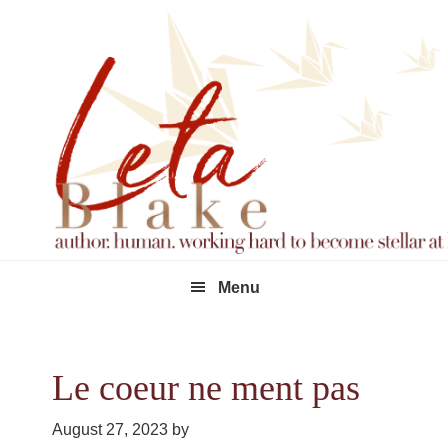
Skip
Skip
Skip
to
to
to
primary
main
footer
navigation
content
Menu
Le coeur ne ment pas
August 27, 2023
by