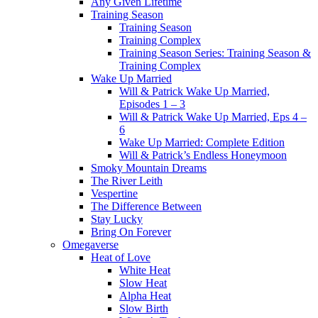
Any Given Lifetime
Training Season
Training Season
Training Complex
Training Season Series: Training Season &
Training Complex
Wake Up Married
Will & Patrick Wake Up Married,
Episodes 1 – 3
Will & Patrick Wake Up Married, Eps 4 –
6
Wake Up Married: Complete Edition
Will & Patrick’s Endless Honeymoon
Smoky Mountain Dreams
The River Leith
Vespertine
The Difference Between
Stay Lucky
Bring On Forever
Omegaverse
Heat of Love
White Heat
Slow Heat
Alpha Heat
Slow Birth