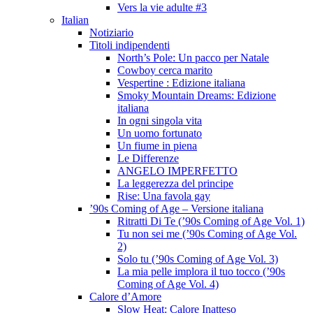
Vers la vie adulte #3
Italian
Notiziario
Titoli indipendenti
North’s Pole: Un pacco per Natale
Cowboy cerca marito
Vespertine : Edizione italiana
Smoky Mountain Dreams: Edizione
italiana
In ogni singola vita
Un uomo fortunato
Un fiume in piena
Le Differenze
ANGELO IMPERFETTO
La leggerezza del principe
Rise: Una favola gay
’90s Coming of Age – Versione italiana
Ritratti Di Te (’90s Coming of Age Vol. 1)
Tu non sei me (’90s Coming of Age Vol.
2)
Solo tu (’90s Coming of Age Vol. 3)
La mia pelle implora il tuo tocco (’90s
Coming of Age Vol. 4)
Calore d’Amore
Slow Heat: Calore Inatteso