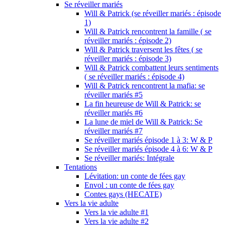
Se réveiller mariés
Will & Patrick (se réveiller mariés : épisode
1)
Will & Patrick rencontrent la famille ( se
réveiller mariés : épisode 2)
Will & Patrick traversent les fêtes ( se
réveiller mariés : épisode 3)
Will & Patrick combattent leurs sentiments
( se réveiller mariés : épisode 4)
Will & Patrick rencontrent la mafia: se
réveiller mariés #5
La fin heureuse de Will & Patrick: se
réveiller mariés #6
La lune de miel de Will & Patrick: Se
réveiller mariés #7
Se réveiller mariés épisode 1 à 3: W & P
Se réveiller mariés épisode 4 à 6: W & P
Se réveiller mariés: Intégrale
Tentations
Lévitation: un conte de fées gay
Envol : un conte de fées gay
Contes gays (HECATE)
Vers la vie adulte
Vers la vie adulte #1
Vers la vie adulte #2