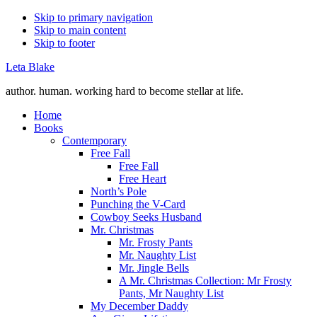
Skip to primary navigation
Skip to main content
Skip to footer
Leta Blake
author. human. working hard to become stellar at life.
Home
Books
Contemporary
Free Fall
Free Fall
Free Heart
North’s Pole
Punching the V-Card
Cowboy Seeks Husband
Mr. Christmas
Mr. Frosty Pants
Mr. Naughty List
Mr. Jingle Bells
A Mr. Christmas Collection: Mr Frosty
Pants, Mr Naughty List
My December Daddy