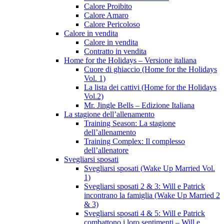
Calore Proibito
Calore Amaro
Calore Pericoloso
Calore in vendita
Calore in vendita
Contratto in vendita
Home for the Holidays – Versione italiana
Cuore di ghiaccio (Home for the Holidays
Vol. 1)
La lista dei cattivi (Home for the Holidays
Vol.2)
Mr. Jingle Bells – Edizione Italiana
La stagione dell’allenamento
Training Season: La stagione
dell’allenamento
Training Complex: Il complesso
dell’allenatore
Svegliarsi sposati
Svegliarsi sposati (Wake Up Married Vol.
1)
Svegliarsi sposati 2 & 3: Will e Patrick
incontrano la famiglia (Wake Up Married 2
& 3)
Svegliarsi sposati 4 & 5: Will e Patrick
combattono i loro sentimenti – Will e