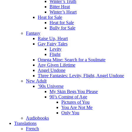
Winter’s Truth
Bitter Heat
Winter’s Heart
Heat for Sale
Heat for Sale
Bully for Sale
Fantasy
Raise Up, Heart
Gay Fairy Tales
Levity
Flight
Omega Mine: Search for a Soulmate
Any Given Lifetime
Angel Undone
Three Fantasies: Levity, Flight, Angel Undone
New Adult
’90s Universe
My Skin Begs You Please
90’s Coming of Age
Pictures of You
You Are Not Me
Only You
Audiobooks
Translations
French