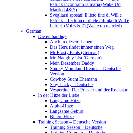
Patrick incontrano la mafia (Wake Up
Married 4& 5)
Svegliarsi sposati: Il lieto fine di Will e
Patrick – La luna di miele infinita di Will e
Patrick (Vol 6 & 7) (Wake up married)
German
Die einbändige
Auch in diesem Leben
Das Herz findet immer einen Weg
Mr Frosty Pants (German)
Mr. Naughty List (German)
Mein Dezember Daddy
Smoky Mountain Dreams – Deutsche
Version
Cowboy Sucht Ehemann
Stay Lucky– Deutsche
Vespertine: Der Priester und der Rockstar
In der Hitze der Liebe
Langsame Hitze
Alpha-Hitze
Langsame Geburt
Bittere Hitze
Training Season – Deutsche Version
Training Season – Deutsche
Training Complex – Deutsche