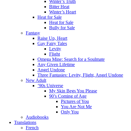
Winter’s Truth
Bitter Heat
Winter’s Heart
Heat for Sale
Heat for Sale
Bully for Sale
Fantasy
Raise Up, Heart
Gay Fairy Tales
Levity
Flight
Omega Mine: Search for a Soulmate
Any Given Lifetime
Angel Undone
Three Fantasies: Levity, Flight, Angel Undone
New Adult
’90s Universe
My Skin Begs You Please
90’s Coming of Age
Pictures of You
You Are Not Me
Only You
Audiobooks
Translations
French