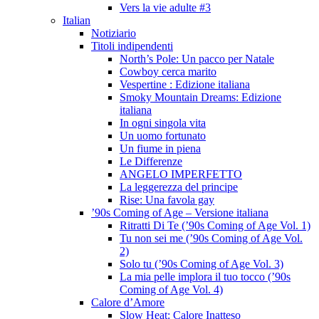
Vers la vie adulte #3
Italian
Notiziario
Titoli indipendenti
North’s Pole: Un pacco per Natale
Cowboy cerca marito
Vespertine : Edizione italiana
Smoky Mountain Dreams: Edizione
italiana
In ogni singola vita
Un uomo fortunato
Un fiume in piena
Le Differenze
ANGELO IMPERFETTO
La leggerezza del principe
Rise: Una favola gay
’90s Coming of Age – Versione italiana
Ritratti Di Te (’90s Coming of Age Vol. 1)
Tu non sei me (’90s Coming of Age Vol.
2)
Solo tu (’90s Coming of Age Vol. 3)
La mia pelle implora il tuo tocco (’90s
Coming of Age Vol. 4)
Calore d’Amore
Slow Heat: Calore Inatteso