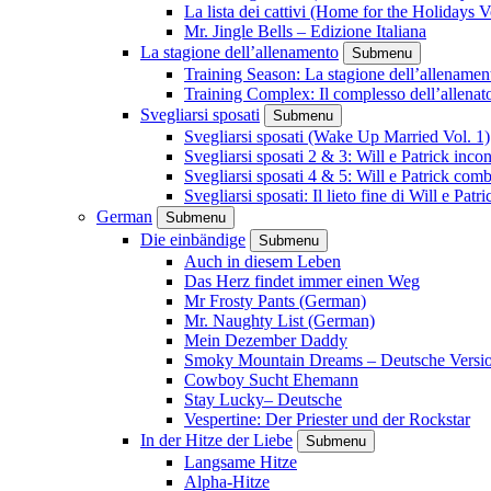
La lista dei cattivi (Home for the Holidays V
Mr. Jingle Bells – Edizione Italiana
La stagione dell’allenamento
Submenu
Training Season: La stagione dell’allenamen
Training Complex: Il complesso dell’allenat
Svegliarsi sposati
Submenu
Svegliarsi sposati (Wake Up Married Vol. 1)
Svegliarsi sposati 2 & 3: Will e Patrick inc
Svegliarsi sposati 4 & 5: Will e Patrick com
Svegliarsi sposati: Il lieto fine di Will e Pa
German
Submenu
Die einbändige
Submenu
Auch in diesem Leben
Das Herz findet immer einen Weg
Mr Frosty Pants (German)
Mr. Naughty List (German)
Mein Dezember Daddy
Smoky Mountain Dreams – Deutsche Versi
Cowboy Sucht Ehemann
Stay Lucky– Deutsche
Vespertine: Der Priester und der Rockstar
In der Hitze der Liebe
Submenu
Langsame Hitze
Alpha-Hitze