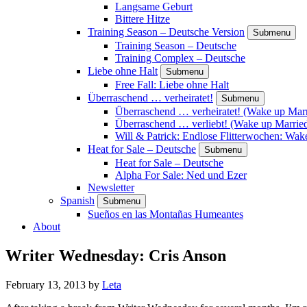
Langsame Geburt
Bittere Hitze
Training Season – Deutsche Version
Submenu
Training Season – Deutsche
Training Complex – Deutsche
Liebe ohne Halt
Submenu
Free Fall: Liebe ohne Halt
Überraschend … verheiratet!
Submenu
Überraschend … verheiratet! (Wake up Marr
Überraschend … verliebt! (Wake up Married
Will & Patrick: Endlose Flitterwochen: Wa
Heat for Sale – Deutsche
Submenu
Heat for Sale – Deutsche
Alpha For Sale: Ned und Ezer
Newsletter
Spanish
Submenu
Sueños en las Montañas Humeantes
About
Writer Wednesday: Cris Anson
February 13, 2013
by
Leta