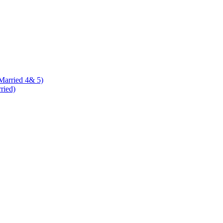
 Married 4& 5)
rried)