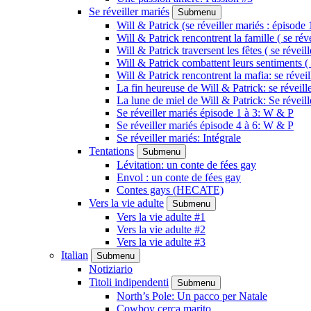
Se réveiller mariés
Submenu
Will & Patrick (se réveiller mariés : épisode 
Will & Patrick rencontrent la famille ( se rév
Will & Patrick traversent les fêtes ( se réveil
Will & Patrick combattent leurs sentiments ( 
Will & Patrick rencontrent la mafia: se révei
La fin heureuse de Will & Patrick: se réveill
La lune de miel de Will & Patrick: Se réveil
Se réveiller mariés épisode 1 à 3: W & P
Se réveiller mariés épisode 4 à 6: W & P
Se réveiller mariés: Intégrale
Tentations
Submenu
Lévitation: un conte de fées gay
Envol : un conte de fées gay
Contes gays (HECATE)
Vers la vie adulte
Submenu
Vers la vie adulte #1
Vers la vie adulte #2
Vers la vie adulte #3
Italian
Submenu
Notiziario
Titoli indipendenti
Submenu
North’s Pole: Un pacco per Natale
Cowboy cerca marito